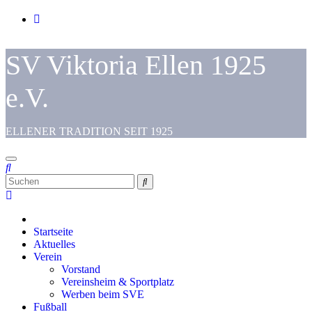
Zum
Inhalt
springen
SV Viktoria Ellen 1925
e.V.
ELLENER TRADITION SEIT 1925
Startseite
Aktuelles
Verein
Vorstand
Vereinsheim & Sportplatz
Werben beim SVE
Fußball